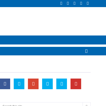
o Sesión 2
m 7.3.0