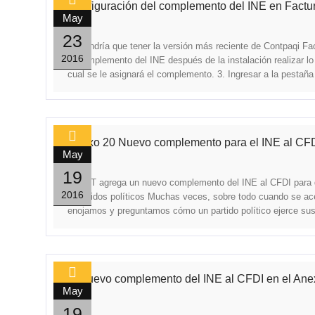
Configuración del complemento del INE en Factur
May
0
23
Se tendría que tener la versión más reciente de Contpaqi Fac
2016
el complemento del INE después de la instalación realizar lo s
cual se le asignará el complemento. 3. Ingresar a la pestaña
Anexo 20 Nuevo complemento para el INE al CF
May
0
19
El SAT agrega un nuevo complemento del INE al CFDI para da
2016
a partidos políticos Muchas veces, sobre todo cuando se ace
enojamos y preguntamos cómo un partido político ejerce sus
El nuevo complemento del INE al CFDI en el Ane
May
0
19