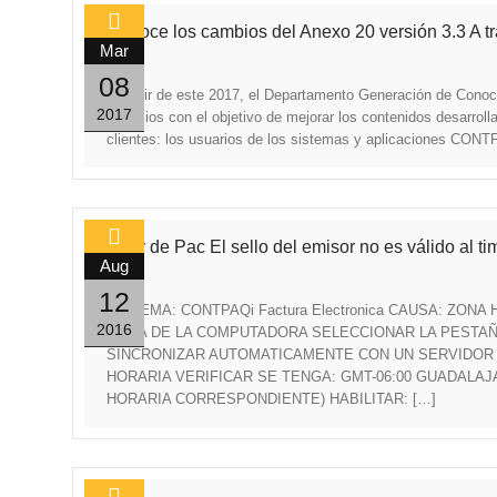
Conoce los cambios del Anexo 20 versión 3.3 A tr
Mar
0
08
A partir de este 2017, el Departamento Generación de Conoci
2017
servicios con el objetivo de mejorar los contenidos desarrol
clientes: los usuarios de los sistemas y aplicaciones CONT
Error de Pac El sello del emisor no es válido al t
Aug
0
12
SISTEMA: CONTPAQi Factura Electronica CAUSA: ZON
2016
HORA DE LA COMPUTADORA SELECCIONAR LA PESTAÑA
SINCRONIZAR AUTOMATICAMENTE CON UN SERVIDOR 
HORARIA VERIFICAR SE TENGA: GMT-06:00 GUADALA
HORARIA CORRESPONDIENTE) HABILITAR: […]