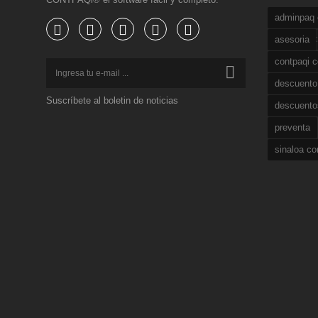
adminpaq c
periodo fa
asesoria
contpaqi c
descuento
Suscríbete al boletin de noticias
nominas fa
descuento
preventa
sinaloa co