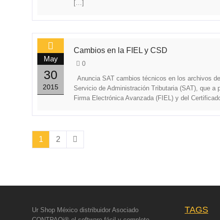
[…]
Cambios en la FIEL y CSD
May
0
30
Anuncia SAT cambios técnicos en los archivos de 
2015
Servicio de Administración Tributaria (SAT), que a p
Firma Electrónica Avanzada (FIEL) y del Certificado
1
2
TAGS
Ur Shop México distribuidor Asociado
CONTPAQi® el software fácil y completo.