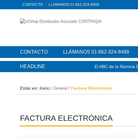
CONTACTO
LLÁMANOS 01 662-324-8499
CONTACTO
LLÁMANOS 01 662-324-8499
HEADLINE
El ABC de la Nómina D
CONTPAQi® Contabili
Estás en:
Inicio
Factura Electrónica
/
General
/
CONTPAQi® Contabili
Service Pack 1 para 
FACTURA ELECTRÓNICA