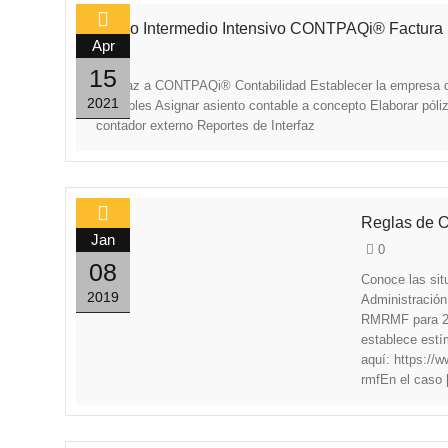
Curso Intermedio Intensivo CONTPAQi® Factura 
Apr
0
15
Interfaz a CONTPAQi® Contabilidad Establecer la empresa
2021
contables Asignar asiento contable a concepto Elaborar póli
contador externo Reportes de Interfaz
Reglas de Op
Jan
0
08
Conoce las sit
2019
Administración 
RMRMF para 201
establece estí
aquí: https://
rmfEn el caso