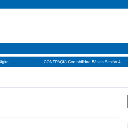
igital
CONTPAQi® Contabilidad Básico Sesión 4
dad Básico Sesión 3
CONTPAQi® Contabilidad Básic
dad Básico Sesión 1
CONTPAQi® Factura Electrónica 9.3.0 y CONTPAQi® Comercial Premiu