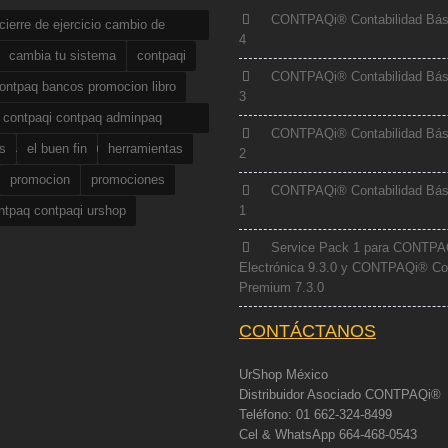
CONTPAQi® Contabilidad Bás
ierre de ejercicio cambio de
4
cturacion 2012 2013
cambia tu sistema
contpaqi
CONTPAQi® Contabilidad Bás
ontpaq bancos promocion libro
3
 contpaqi contpaq adminpaq
CONTPAQi® Contabilidad Bás
ctura electronica
s
el buen fin
herramientas
2
promocion
promociones
CONTPAQi® Contabilidad Bás
ntpaq contpaqi urshop
1
Service Pack 1 para CONTPA
Electrónica 9.3.0 y CONTPAQi® Co
Premium 7.3.0
CONTÁCTANOS
UrShop México
Distribuidor Asociado CONTPAQi®
Teléfono: 01 662-324-8499
Cel & WhatsApp 664-468-0543