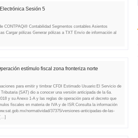
Electrónica Sesión 5
 de CONTPAQi® Contabilidad Segmentos contables Asientos
zas Cargar pólizas Generar pólizas a TXT Envío de información al
eración estímulo fiscal zona fronteriza norte
uaciones para emitir y timbrar CFDI Estimado Usuario:El Servicio de
Tributaria (SAT) dio a conocer una versión anticipada de la 6a.
8 y su Anexo 1-A y las reglas de operación para el decreto que
mulos fiscales en materia de IVA y de ISR.Consulta la información
www.sat.gob.mx/normatividad/37375/versiones-anticipadas-de-las-
 […]