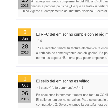
El SAT agrega un nuevo complemento del INE al CFDI para d
2016
relacionadas a partidos políticos ¿De qué se trata? A partir 
hizo vigente el complemento del Instituto Nacional Electoral
El RFC del emisor no cumple con el régim
Jan
0
28
Si al intentar timbrar tu factura electrónica te e
2016
autorizado de contribuyentes con obligación” Es por
normal es esperar 48 horas para poder empezar a ti
El sello del emisor no es válido
Oct
<i class="fa fa-comment"></i> 1
06
En ocaciones intentamos timbrar una factura CONTP
2015
El sello del emisor no es valido. Para solucionarlo 
computadora 2. Seleccionamos la pestaña hora de i