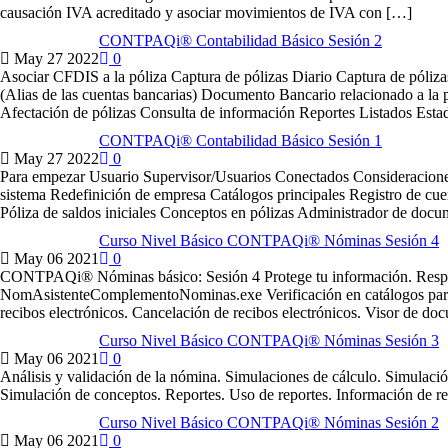
causación IVA acreditado y asociar movimientos de IVA con […]
CONTPAQi® Contabilidad Básico Sesión 2
May
27
2022
0
Asociar CFDIS a la póliza Captura de pólizas Diario Captura de póliza
(Alias de las cuentas bancarias) Documento Bancario relacionado a la pó
Afectación de pólizas Consulta de información Reportes Listados Esta
CONTPAQi® Contabilidad Básico Sesión 1
May
27
2022
0
Para empezar Usuario Supervisor/Usuarios Conectados Consideracione
sistema Redefinición de empresa Catálogos principales Registro de cuent
Póliza de saldos iniciales Conceptos en pólizas Administrador de do
Curso Nivel Básico CONTPAQi® Nóminas Sesión 4
May
06
2021
0
CONTPAQi® Nóminas básico: Sesión 4 Protege tu información. Respald
NomAsistenteComplementoNominas.exe Verificación en catálogos para e
recibos electrónicos. Cancelación de recibos electrónicos. Visor de do
Curso Nivel Básico CONTPAQi® Nóminas Sesión 3
May
06
2021
0
Análisis y validación de la nómina. Simulaciones de cálculo. Simulac
Simulación de conceptos. Reportes. Uso de reportes. Información de repo
Curso Nivel Básico CONTPAQi® Nóminas Sesión 2
May
06
2021
0