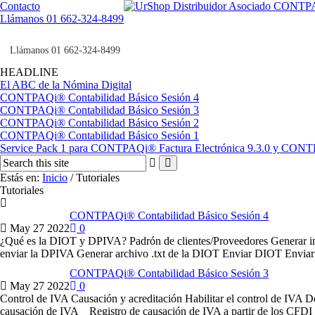
Contacto
Llámanos 01 662-324-8499
Llámanos 01 662-324-8499
HEADLINE
El ABC de la Nómina Digital
CONTPAQi® Contabilidad Básico Sesión 4
CONTPAQi® Contabilidad Básico Sesión 3
CONTPAQi® Contabilidad Básico Sesión 2
CONTPAQi® Contabilidad Básico Sesión 1
Service Pack 1 para CONTPAQi® Factura Electrónica 9.3.0 y CON
Estás en:
Inicio
/
Tutoriales
Tutoriales
CONTPAQi® Contabilidad Básico Sesión 4
May
27
2022
0
¿Qué es la DIOT y DPIVA? Padrón de clientes/Proveedores Generar 
enviar la DPIVA Generar archivo .txt de la DIOT Enviar DIOT En
CONTPAQi® Contabilidad Básico Sesión 3
May
27
2022
0
Control de IVA Causación y acreditación Habilitar el control de IVA 
causación de IVA Registro de causación de IVA a partir de los CFD