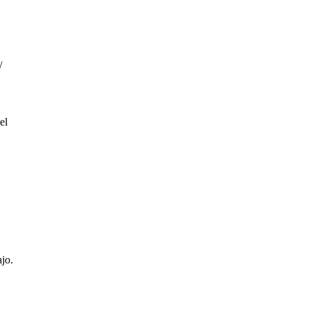
/
el
jo.