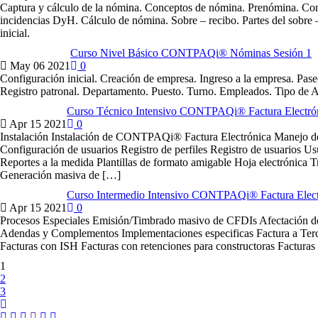
Captura y cálculo de la nómina. Conceptos de nómina. Prenómina. Co
incidencias DyH. Cálculo de nómina. Sobre – recibo. Partes del sobre
inicial.
Curso Nivel Básico CONTPAQi® Nóminas Sesión 1
May
06
2021
0
Configuración inicial. Creación de empresa. Ingreso a la empresa. Paseo
Registro patronal. Departamento. Puesto. Turno. Empleados. Tipo de 
Curso Técnico Intensivo CONTPAQi® Factura Electrón
Apr
15
2021
0
Instalación Instalación de CONTPAQi® Factura Electrónica Manejo d
Configuración de usuarios Registro de perfiles Registro de usuarios Us
Reportes a la medida Plantillas de formato amigable Hoja electrónica T
Generación masiva de […]
Curso Intermedio Intensivo CONTPAQi® Factura Elect
Apr
15
2021
0
Procesos Especiales Emisión/Timbrado masivo de CFDIs Afectación d
Adendas y Complementos Implementaciones especificas Factura a Ter
Facturas con ISH Facturas con retenciones para constructoras Factura
1
2
3