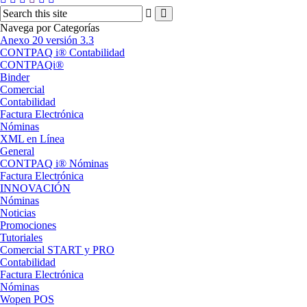
Navega por Categorías
Anexo 20 versión 3.3
CONTPAQ i® Contabilidad
CONTPAQi®
Binder
Comercial
Contabilidad
Factura Electrónica
Nóminas
XML en Línea
General
CONTPAQ i® Nóminas
Factura Electrónica
INNOVACIÓN
Nóminas
Noticias
Promociones
Tutoriales
Comercial START y PRO
Contabilidad
Factura Electrónica
Nóminas
Wopen POS