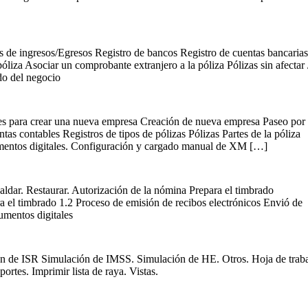
s de ingresos/Egresos Registro de bancos Registro de cuentas bancarias
liza Asociar un comprobante extranjero a la póliza Pólizas sin afectar 
do del negocio
s para crear una nueva empresa Creación de nueva empresa Paseo por 
as contables Registros de tipos de pólizas Pólizas Partes de la póliza
cumentos digitales. Configuración y cargado manual de XM […]
ar. Restaurar. Autorización de la nómina Prepara el timbrado
l timbrado 1.2 Proceso de emisión de recibos electrónicos Envió de
cumentos digitales
ión de ISR Simulación de IMSS. Simulación de HE. Otros. Hoja de traba
rtes. Imprimir lista de raya. Vistas.