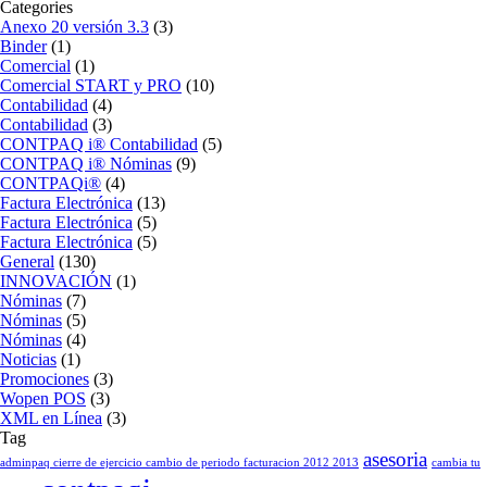
Categories
Anexo 20 versión 3.3
(3)
Binder
(1)
Comercial
(1)
Comercial START y PRO
(10)
Contabilidad
(4)
Contabilidad
(3)
CONTPAQ i® Contabilidad
(5)
CONTPAQ i® Nóminas
(9)
CONTPAQi®
(4)
Factura Electrónica
(13)
Factura Electrónica
(5)
Factura Electrónica
(5)
General
(130)
INNOVACIÓN
(1)
Nóminas
(7)
Nóminas
(5)
Nóminas
(4)
Noticias
(1)
Promociones
(3)
Wopen POS
(3)
XML en Línea
(3)
Tag
asesoria
adminpaq cierre de ejercicio cambio de periodo facturacion 2012 2013
cambia tu