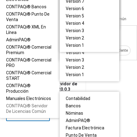
Version 11
Version 7
Versión 9
CONTPAQi® Comercial
CONTPAQi® Bancos
Version 10
Version 6
PRO
Versión 8
CONTPAQi® Punto De
Version 9
Version 5
CONTPAQi® Comercial
Versión 7
Descarga la versión necesaria de CONTPAQi® Servidor de Licencias Común
Venta
Premium
Version 8
Version 4
Versión 6
CONTPAQi® XML En
Version 7
Version 3
Línea
Versión 5
8 artículo(s)
Version 6
Version 2
AdminPAQ®
Versión 4
Version 5
Version 1
CONTPAQi® Comercial
Versión 3
Premium
Version 4
Versión 2
CONTPAQi® Comercial
Version 3
PRO
Version 2
CONTPAQi® Comercial
Version 1
START
Descarga CONTPAQi® Servidor de
CONTPAQi®
Licencias Común versión 20.0.3
Producción
MXN $0.00
Manuales Electrónicos
Contabilidad
CONTPAQi® Servidor
Bancos
De Licencias Común
Nóminas
LO QUIERO
AdminPAQ®
Factura Electrónica
Punto De Venta