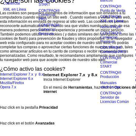
¿Qué son las Cookies?
Comercial
Bancos
Comercial
START
CONTPAQi®
XML en Línea
CONTPAQi®
Punto de Venta
Las cookies son pequeños elementos de información que son enviados a tu
Comercial
CONTPAQi®
computadora cuando visitas un sitio web . Cuando vuelves a visitar el sitio web,
PRO
XML en Línea
esta información es enviada de regreso al sitio web. Las cookies nos permiten
CONTPAQi®
reconocerte automaticamente, cuando sea que visites nuesto sitio web, de esa
AdminPAQ®
Comercial
manera podemos personalizar tu experiencia y proveerte un mejor servicio.
CONTPAQi®
Premium
También podemos utilizar las cookies ( y datos similares del navegador, como las
Comercial
cookies de flash) para prevención de fraudes y otros propósitos. Si tu navegador
Premium
web esta configurado para no aceptar cookies de nuestro sitio web, no podrás
completar tus compras o aprovechar ciertas funciones de nuestro sitio web, tales
CONTPAQi®
como almacenar artículos en tu carrito de compras o recibir recomendaciones
Comercial PRO
personalizadas. Como resultado, te recomandamos ampliamente que configures
CONTPAQi®
tu navegador web para que acepte cookies de nuestro sitio web.
Comercial
START
¿Cómo activo las cookies?
CONTPAQi®
Internet Explorer 7.x y 8.x
Internet Explorer 7.x y 8.x
Producción
Internet Explorer 6.x
Inicia Internet Explorer
Mozilla/Firefox
Manuales
Opera 7.x
electrónicos
En el menú de
Herramientas
, haz click en
Opciones de
internet
CONTPAQi®
Servidor de
Licencias Común
Haz click en la pestaña
Privacidad
Haz click en el botón
Avanzadas