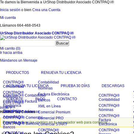
Te damos la Bienvenida a UrShop Distribuidor Asociado CONTPAQ i®
Inicia sesión
o bien
Crea una Cuenta
Mi cuenta
Llámanos 664-468-0543
UrShop Distribuidor Asociado CONTPAQ i®
Buscar
Mi carrito (0)
Ir hacia arriba
Mándanos un Mensaje
PRODUCTOS
RENUEVA TU LICENCIA
CONTPAQi®
Contabilidad
ACTUALIZA TU LICENCIA
PRUEBA 30 DÍAS
DESCARGAS
Contabilidad
Nóminas
CONTPAQi®
Factura Electrónica
CONTPAQi® Contabilidad
CONTPAQi®
Nóminas
SOPORTE
BLOG
CONTACTO
Contabilidad
Bancos
CONTPAQi® Factura
CONTPAQi®
Electrónica
CONTPAQi®
XML en Línea
Factura
Inicio
/
Nóminas
Electrónica
CONTPAQi® Nóminas
Habilitar las Cookies
Comercial Premium
CONTPAQi®
AdminPAQ®
CONTPAQi ® Comercial
Comercial PRO
Factura
Favor de activar las cookies en tu navegador web para continuar.
CONTPAQi®
CONTPAQi ® Bancos
Comercial START
Electrónica
Bancos
CONTPAQi®
CONTPAQi®
CONTPAQi®